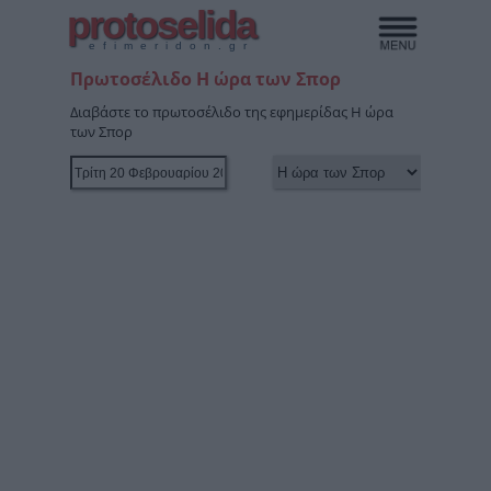
protoselida
efimeridon.gr
Πρωτοσέλιδο Η ώρα των Σπορ
Διαβάστε το πρωτοσέλιδο της εφημερίδας Η ώρα
των Σπορ