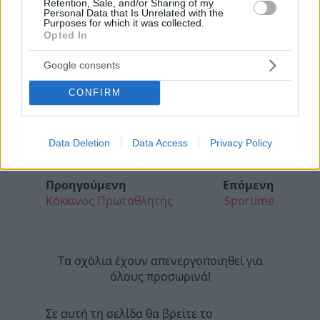
Retention, Sale, and/or Sharing of my
Personal Data that Is Unrelated with the
Purposes for which it was collected.
Opted In
Google consents
CONFIRM
Data Deletion
Data Access
Privacy Policy
Προηγούμενη
Επόμενη
Κόκκινος Πρωταθλητής
Sportime
Τα σχόλια έχουν απενεργοποιηθεί για
όλους προσωρινά!
Σε αυτή τη σελίδα θα βρείτε το