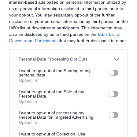
interest-based ads based on personal information utilized by
us or personal information disclosed to third parties prior to
your opt-out. You may separately opt-out of the further
disclosure of your personal information by third parties on the
IAB’s list of downstream participants. This information may
also be disclosed by us to third parties on the
IAB’s List of
Downstream Participants
that may further disclose it to other
third parties.
Please note that this website/app uses one or more Google
Κοινοποιήστε
Personal Data Processing Opt Outs
services and may gather and store information including but
not limited to your visit or usage behaviour. You may click to
I want to opt-out of the Sharing of my
personal data.
grant or deny consent to Google and its third-party tags to
Opted In
Οπισθόφυλλο εφημερίδας Η ώρα των Σπορ
use your data for below specified purposes in below Google
consent section.
I want to opt-out of the Sale of my
Personal Data.
Opted In
I want to opt-out of processing my
Personal Data for Targeted Advertising.
Opted In
I want to opt-out of Collection, Use,