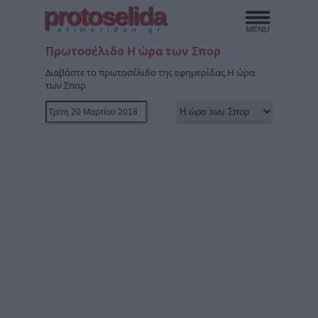
protoselida
efimeridon.gr
Πρωτοσέλιδο Η ώρα των Σπορ
Διαβάστε το πρωτοσέλιδο της εφημερίδας Η ώρα
των Σπορ