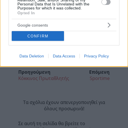
Retention, Sale, and/or Sharing of my
Personal Data that Is Unrelated with the
Purposes for which it was collected.
Opted In
Google consents
CONFIRM
Data Deletion
Data Access
Privacy Policy
Προηγούμενη
Επόμενη
Κόκκινος Πρωταθλητής
Sportime
Τα σχόλια έχουν απενεργοποιηθεί για
όλους προσωρινά!
Σε αυτή τη σελίδα θα βρείτε το