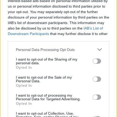
interest-based ads based on personal information utilized by
us or personal information disclosed to third parties prior to
your opt-out. You may separately opt-out of the further
disclosure of your personal information by third parties on the
IAB’s list of downstream participants. This information may
also be disclosed by us to third parties on the
IAB’s List of
Downstream Participants
that may further disclose it to other
third parties.
Please note that this website/app uses one or more Google
Personal Data Processing Opt Outs
Κοινοποιήστε
services and may gather and store information including but
not limited to your visit or usage behaviour. You may click to
I want to opt-out of the Sharing of my
personal data.
grant or deny consent to Google and its third-party tags to
Opted In
use your data for below specified purposes in below Google
Οπισθόφυλλο εφημερίδας Η ώρα των Σπορ
consent section.
I want to opt-out of the Sale of my
Personal Data.
Opted In
I want to opt-out of processing my
Personal Data for Targeted Advertising.
Opted In
I want to opt-out of Collection, Use,