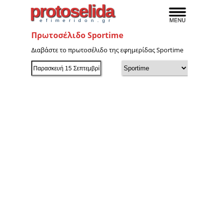
protoselida
efimeridon.gr
Πρωτοσέλιδο Sportime
Διαβάστε το πρωτοσέλιδο της εφημερίδας Sportime