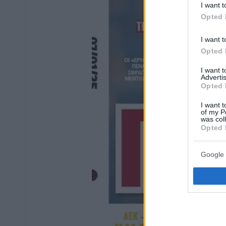
I want t
Opted 
I want t
Opted 
I want 
Advertis
Opted 
I want t
of my P
was col
Opted 
Google 