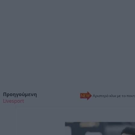
Προηγούμενη
Αριστερό κλικ με το ποντ
Livesport