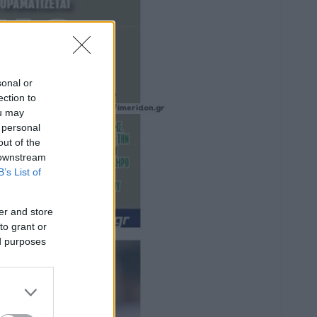
sonal or
ection to
ou may
 personal
out of the
 downstream
B’s List of
er and store
to grant or
ed purposes