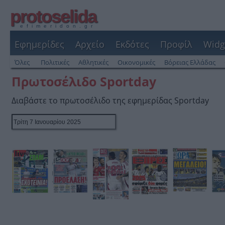
protoselida
efimeridon.gr
Εφημερίδες
Αρχείο
Εκδότες
Προφίλ
Widg
Όλες
Πολιτικές
Αθλητικές
Οικονομικές
Βόρειας Ελλάδας
Πρωτοσέλιδο Sportday
Διαβάστε το πρωτοσέλιδο της εφημερίδας Sportday