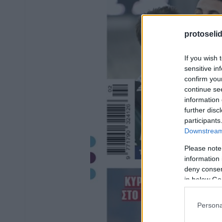
protoseli
If you wish 
sensitive in
confirm you
continue se
information 
further disc
participants
Downstream 
Please note
information 
deny consent
in below Go
Persona