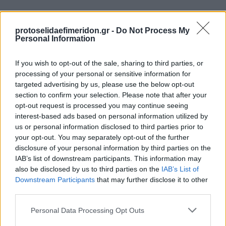
protoselidaefimeridon.gr -
Do Not Process My
Personal Information
If you wish to opt-out of the sale, sharing to third parties, or
processing of your personal or sensitive information for
targeted advertising by us, please use the below opt-out
section to confirm your selection. Please note that after your
Προηγούμενη
Επόμενη
opt-out request is processed you may continue seeing
Livesport
Φως των σπορ
interest-based ads based on personal information utilized by
us or personal information disclosed to third parties prior to
your opt-out. You may separately opt-out of the further
disclosure of your personal information by third parties on the
IAB’s list of downstream participants. This information may
also be disclosed by us to third parties on the
IAB’s List of
Downstream Participants
that may further disclose it to other
third parties.
Please note that this website/app uses one or more Google
Personal Data Processing Opt Outs
services and may gather and store information including but