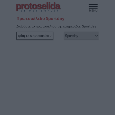
protoselida
efimeridon.gr
Πρωτοσέλιδο Sportday
Διαβάστε το πρωτοσέλιδο της εφημερίδας Sportday