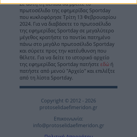
Σε αυτή τη σελίδα θα βρείτε το
πρωτοσέλιδο της εφημερίδας Sportday
που κυκλοφόρησε Τρίτη 13 Φεβρουαρίου
2024. Για να διαβάσετε το πρωτοσέλιδο
της εφημερίδας Sportday σε μεγαλύτερο
μέγεθος κρατήστε το ποντίκι πατημένο
πάνω στο μεγάλο πρωτοσέλιδο Sportday
και σύρετε προς την κατέυθυνση που
θέλετε. Για να δείτε το ιστορικό αρχείο
της εφημερίδας Sportday πατήστε
εδώ
ή
πατήστε από μενού "Αρχείο" και επιλέξτε
από τη λίστα Sportday.
Copyright © 2012 - 2026
protoselidaefimeridon.gr
Επικοινωνία:
info@protoselidaefimeridon.gr
Πολιτική Απορρήτου