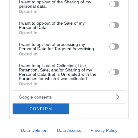
not limited to your visit or usage behaviour. You may click to
I want to opt-out of the Sharing of my
personal data.
grant or deny consent to Google and its third-party tags to
Opted In
use your data for below specified purposes in below Google
consent section.
I want to opt-out of the Sale of my
Personal Data.
Opted In
I want to opt-out of processing my
Personal Data for Targeted Advertising.
Opted In
Κοινοποιήστε
I want to opt-out of Collection, Use,
Retention, Sale, and/or Sharing of my
Personal Data that Is Unrelated with the
Purposes for which it was collected.
Opted In
Προηγούμενη
Επόμενη
Livesport
Φως των σπορ
Google consents
CONFIRM
Τα σχόλια έχουν απενεργοποιηθεί για
όλους προσωρινά!
Data Deletion
Data Access
Privacy Policy