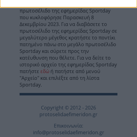
Σε αυτή τη σελίδα θα βρείτε το
πρωτοσέλιδο της εφημερίδας Sportday
που κυκλοφόρησε Παρασκευή 8
Δεκεμβρίου 2023. Για να διαβάσετε το
πρωτοσέλιδο της εφημερίδας Sportday σε
μεγαλύτερο μέγεθος κρατήστε το ποντίκι
πατημένο πάνω στο μεγάλο πρωτοσέλιδο
Sportday και σύρετε προς την
κατέυθυνση που θέλετε. Για να δείτε το
ιστορικό αρχείο της εφημερίδας Sportday
πατήστε
εδώ
ή πατήστε από μενού
"Αρχείο" και επιλέξτε από τη λίστα
Sportday.
Copyright © 2012 - 2026
protoselidaefimeridon.gr
Επικοινωνία:
info@protoselidaefimeridon.gr