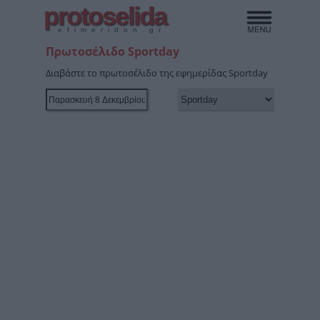
protoselida
efimeridon.gr
Πρωτοσέλιδο Sportday
Διαβάστε το πρωτοσέλιδο της εφημερίδας Sportday