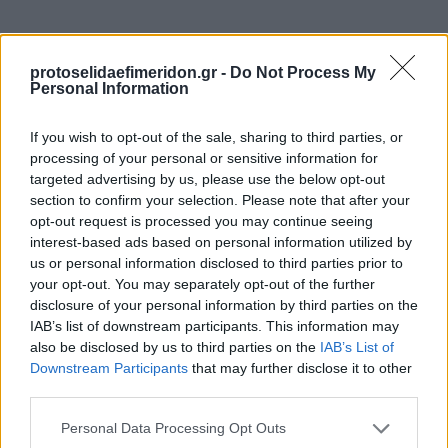
protoselidaefimeridon.gr -
Do Not Process My
Personal Information
If you wish to opt-out of the sale, sharing to third parties, or
processing of your personal or sensitive information for
targeted advertising by us, please use the below opt-out
Προηγούμενη
Επόμενη
section to confirm your selection. Please note that after your
Livesport
Φως των σπορ
opt-out request is processed you may continue seeing
interest-based ads based on personal information utilized by
us or personal information disclosed to third parties prior to
your opt-out. You may separately opt-out of the further
disclosure of your personal information by third parties on the
IAB’s list of downstream participants. This information may
also be disclosed by us to third parties on the
IAB’s List of
Downstream Participants
that may further disclose it to other
third parties.
Please note that this website/app uses one or more Google
Personal Data Processing Opt Outs
services and may gather and store information including but