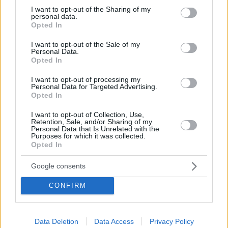
not limited to your visit or usage behaviour. You may click to
I want to opt-out of the Sharing of my
personal data.
grant or deny consent to Google and its third-party tags to
Opted In
use your data for below specified purposes in below Google
consent section.
I want to opt-out of the Sale of my
Personal Data.
Opted In
I want to opt-out of processing my
Personal Data for Targeted Advertising.
Opted In
Κοινοποιήστε
I want to opt-out of Collection, Use,
Retention, Sale, and/or Sharing of my
Personal Data that Is Unrelated with the
Purposes for which it was collected.
Προηγούμενη
Επόμενη
Opted In
Livesport
Φως των σπορ
Google consents
CONFIRM
Τα σχόλια έχουν απενεργοποιηθεί για
όλους προσωρινά!
Data Deletion
Data Access
Privacy Policy