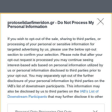
protoselidaefimeridon.gr -
Do Not Process My
Personal Information
If you wish to opt-out of the sale, sharing to third parties, or
processing of your personal or sensitive information for
targeted advertising by us, please use the below opt-out
Προηγούμενη
Επόμενη
section to confirm your selection. Please note that after your
Στοίχημα
Τύπος Θεσσαλονίκης
opt-out request is processed you may continue seeing
interest-based ads based on personal information utilized by
us or personal information disclosed to third parties prior to
your opt-out. You may separately opt-out of the further
disclosure of your personal information by third parties on the
IAB’s list of downstream participants. This information may
also be disclosed by us to third parties on the
IAB’s List of
Downstream Participants
that may further disclose it to other
third parties.
Please note that this website/app uses one or more Google
Personal Data Processing Opt Outs