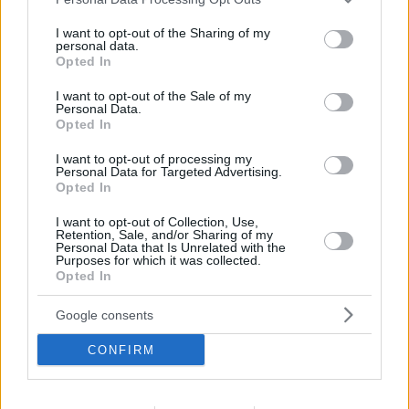
services and may gather and store information including but
not limited to your visit or usage behaviour. You may click to
I want to opt-out of the Sharing of my
personal data.
grant or deny consent to Google and its third-party tags to
Opted In
use your data for below specified purposes in below Google
consent section.
I want to opt-out of the Sale of my
Personal Data.
Opted In
I want to opt-out of processing my
Personal Data for Targeted Advertising.
Opted In
Κοινοποιήστε
I want to opt-out of Collection, Use,
Retention, Sale, and/or Sharing of my
Personal Data that Is Unrelated with the
Purposes for which it was collected.
Opted In
Προηγούμενη
Επόμενη
Στοίχημα
Τύπος Θεσσαλονίκης
Google consents
CONFIRM
Τα σχόλια έχουν απενεργοποιηθεί για
όλους προσωρινά!