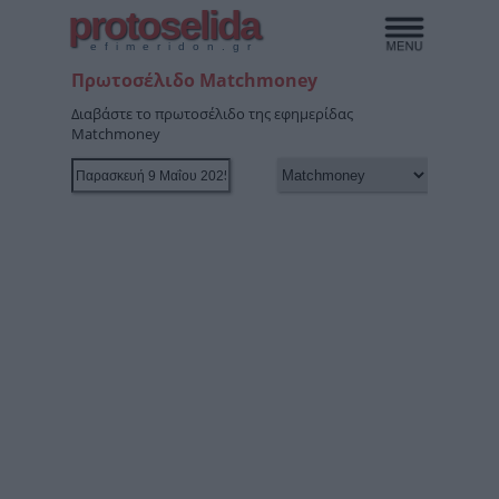
protoselida
efimeridon.gr
Πρωτοσέλιδο Matchmoney
Διαβάστε το πρωτοσέλιδο της εφημερίδας
Matchmoney