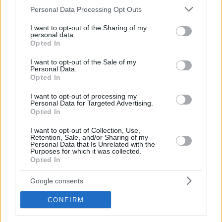
Please note that this website/app uses one or more Google
Personal Data Processing Opt Outs
services and may gather and store information including but
not limited to your visit or usage behaviour. You may click to
I want to opt-out of the Sharing of my
personal data.
grant or deny consent to Google and its third-party tags to
Opted In
use your data for below specified purposes in below Google
consent section.
I want to opt-out of the Sale of my
Personal Data.
Opted In
I want to opt-out of processing my
Personal Data for Targeted Advertising.
Opted In
Κοινοποιήστε
I want to opt-out of Collection, Use,
Retention, Sale, and/or Sharing of my
Personal Data that Is Unrelated with the
Purposes for which it was collected.
Opted In
Προηγούμενη
Επόμενη
Πατρίς Σπορ
Kingbet
Google consents
CONFIRM
Τα σχόλια έχουν απενεργοποιηθεί για