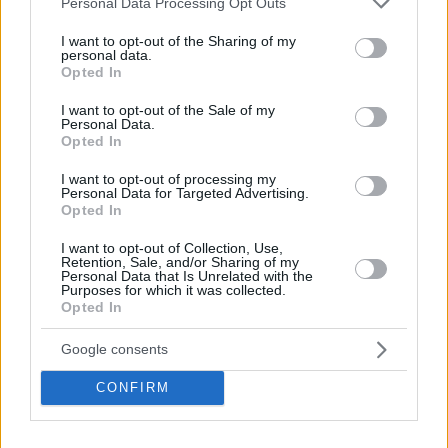
Personal Data Processing Opt Outs
services and may gather and store information including but
not limited to your visit or usage behaviour. You may click to
I want to opt-out of the Sharing of my
personal data.
grant or deny consent to Google and its third-party tags to
Opted In
use your data for below specified purposes in below Google
consent section.
I want to opt-out of the Sale of my
Personal Data.
Opted In
I want to opt-out of processing my
Personal Data for Targeted Advertising.
Opted In
Κοινοποιήστε
I want to opt-out of Collection, Use,
Retention, Sale, and/or Sharing of my
Personal Data that Is Unrelated with the
Purposes for which it was collected.
Opted In
Προηγούμενη
Επόμενη
Πατρίς Σπορ
Kingbet
Google consents
CONFIRM
Τα σχόλια έχουν απενεργοποιηθεί για