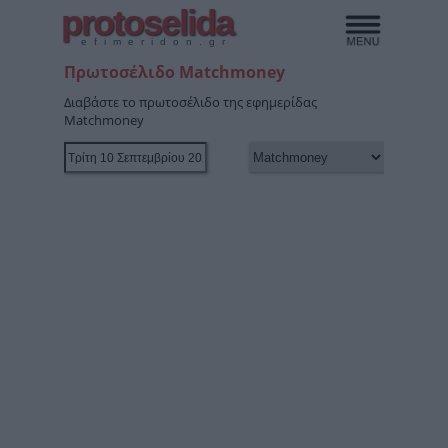
protoselida
efimeridon.gr
Πρωτοσέλιδο Matchmoney
Διαβάστε το πρωτοσέλιδο της εφημερίδας
Matchmoney