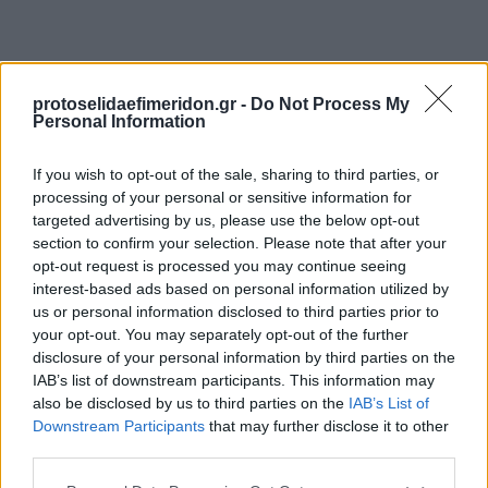
protoselidaefimeridon.gr -
Do Not Process My
Personal Information
If you wish to opt-out of the sale, sharing to third parties, or
processing of your personal or sensitive information for
targeted advertising by us, please use the below opt-out
Προηγούμενη
Επόμενη
section to confirm your selection. Please note that after your
Πατρίς Σπορ
Kingbet
opt-out request is processed you may continue seeing
interest-based ads based on personal information utilized by
us or personal information disclosed to third parties prior to
your opt-out. You may separately opt-out of the further
disclosure of your personal information by third parties on the
IAB’s list of downstream participants. This information may
also be disclosed by us to third parties on the
IAB’s List of
Downstream Participants
that may further disclose it to other
third parties.
Please note that this website/app uses one or more Google