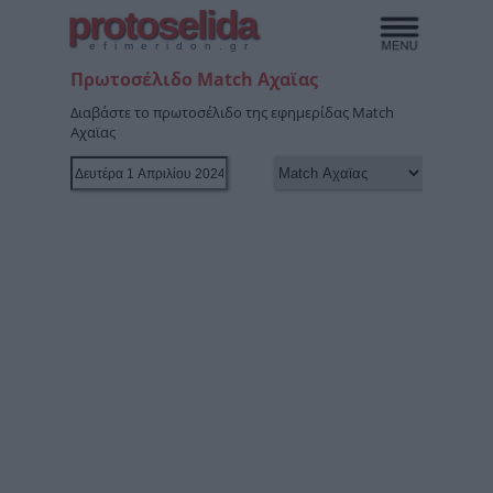
protoselida
efimeridon.gr
Πρωτοσέλιδο Match Αχαϊας
Διαβάστε το πρωτοσέλιδο της εφημερίδας Match
Αχαϊας