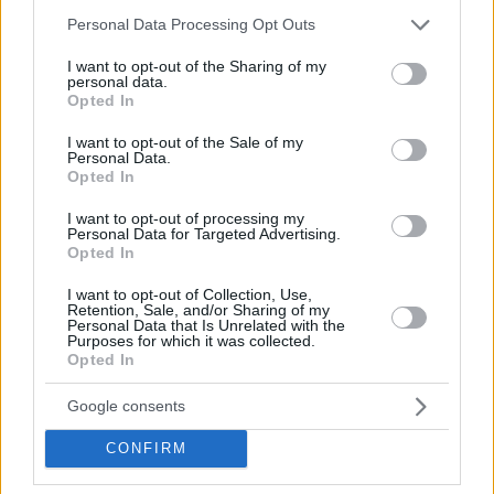
Please note that this website/app uses one or more Google
Personal Data Processing Opt Outs
services and may gather and store information including but
not limited to your visit or usage behaviour. You may click to
I want to opt-out of the Sharing of my
personal data.
grant or deny consent to Google and its third-party tags to
Opted In
use your data for below specified purposes in below Google
consent section.
I want to opt-out of the Sale of my
Personal Data.
Opted In
I want to opt-out of processing my
Personal Data for Targeted Advertising.
Opted In
I want to opt-out of Collection, Use,
Retention, Sale, and/or Sharing of my
Κοινοποιήστε
Personal Data that Is Unrelated with the
Purposes for which it was collected.
Opted In
Προηγούμενη
Επόμενη
Google consents
Κερκίδα
Βέροια
CONFIRM