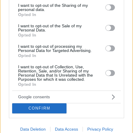
not limited to your visit or usage behaviour. You may click to
I want to opt-out of the Sharing of my
personal data.
grant or deny consent to Google and its third-party tags to
Opted In
use your data for below specified purposes in below Google
consent section.
I want to opt-out of the Sale of my
Personal Data.
Opted In
I want to opt-out of processing my
Personal Data for Targeted Advertising.
Opted In
Κοινοποιήστε
I want to opt-out of Collection, Use,
Retention, Sale, and/or Sharing of my
Personal Data that Is Unrelated with the
Purposes for which it was collected.
Προηγούμενη
Επόμενη
Opted In
Σύμβουλος Επιχειρήσεων
Sportday
Google consents
CONFIRM
Τα σχόλια έχουν απενεργοποιηθεί για
όλους προσωρινά!
Data Deletion
Data Access
Privacy Policy