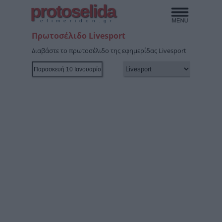
protoselida
efimeridon.gr
Πρωτοσέλιδο Livesport
Διαβάστε το πρωτοσέλιδο της εφημερίδας Livesport