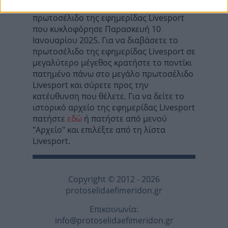
Σε αυτή τη σελίδα θα βρείτε το
πρωτοσέλιδο της εφημερίδας Livesport
που κυκλοφόρησε Παρασκευή 10
Ιανoυαρίου 2025. Για να διαβάσετε το
πρωτοσέλιδο της εφημερίδας Livesport σε
μεγαλύτερο μέγεθος κρατήστε το ποντίκι
πατημένο πάνω στο μεγάλο πρωτοσέλιδο
Livesport και σύρετε προς την
κατέυθυνση που θέλετε. Για να δείτε το
ιστορικό αρχείο της εφημερίδας Livesport
πατήστε
εδώ
ή πατήστε από μενού
"Αρχείο" και επιλέξτε από τη λίστα
Livesport.
Copyright © 2012 - 2026
protoselidaefimeridon.gr
Επικοινωνία:
info@protoselidaefimeridon.gr