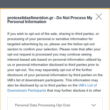
protoselidaefimeridon.gr -
Do Not Process My
Personal Information
If you wish to opt-out of the sale, sharing to third parties, or
processing of your personal or sensitive information for
targeted advertising by us, please use the below opt-out
Προηγούμενη
Επόμενη
section to confirm your selection. Please note that after your
Σύμβουλος Επιχειρήσεων
Sportday
opt-out request is processed you may continue seeing
interest-based ads based on personal information utilized by
us or personal information disclosed to third parties prior to
your opt-out. You may separately opt-out of the further
disclosure of your personal information by third parties on the
IAB’s list of downstream participants. This information may
also be disclosed by us to third parties on the
IAB’s List of
Downstream Participants
that may further disclose it to other
third parties.
Please note that this website/app uses one or more Google
Personal Data Processing Opt Outs
services and may gather and store information including but