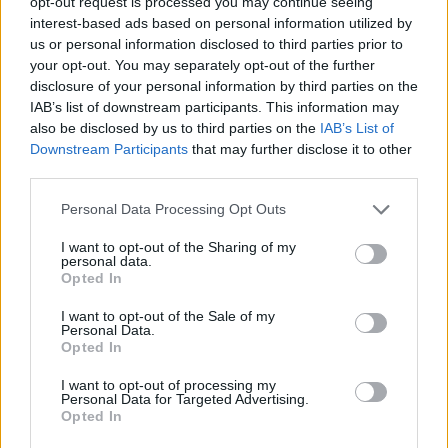
opt-out request is processed you may continue seeing
interest-based ads based on personal information utilized by
us or personal information disclosed to third parties prior to
your opt-out. You may separately opt-out of the further
disclosure of your personal information by third parties on the
IAB’s list of downstream participants. This information may
also be disclosed by us to third parties on the
IAB’s List of
Downstream Participants
that may further disclose it to other
third parties.
Please note that this website/app uses one or more Google
Personal Data Processing Opt Outs
Κοινοποιήστε
services and may gather and store information including but
not limited to your visit or usage behaviour. You may click to
I want to opt-out of the Sharing of my
personal data.
grant or deny consent to Google and its third-party tags to
Opted In
use your data for below specified purposes in below Google
Οπισθόφυλλο εφημερίδας Kingbet
consent section.
I want to opt-out of the Sale of my
Personal Data.
Opted In
I want to opt-out of processing my
Personal Data for Targeted Advertising.
Opted In