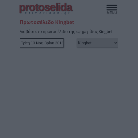
protoselida
efimeridon.gr
Πρωτοσέλιδο Kingbet
Διαβάστε το πρωτοσέλιδο της εφημερίδας Kingbet