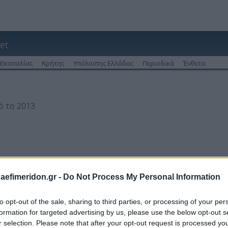
et
Θεσσαλίας
Κρήτης
Υπόλοιπης Ελλάδας
Περιοδικά
Ένθετα
ό το 2013
daefimeridon.gr -
Do Not Process My Personal Information
to opt-out of the sale, sharing to third parties, or processing of your per
formation for targeted advertising by us, please use the below opt-out s
r selection. Please note that after your opt-out request is processed y