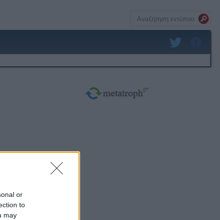
sonal or
ection to
ou may