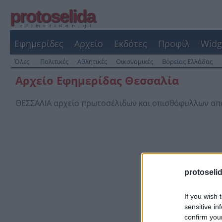
protoselida
efimeridon.gr
Εφημερίδες
Αρχείο
Εκδότες
Προφίλ
Widg
Όλες
Πολιτικές
Αθλητικές
Οικονομικές
Βόρειας Ελλάδας
Αρχείο Εφημερίδας Θεσσαλία
ΘΕΣΣΑΛΙΑ αρχείο πρωτοσέλιδων και οπισθόφυλλων απ
protoseli
If you wish 
sensitive in
confirm you