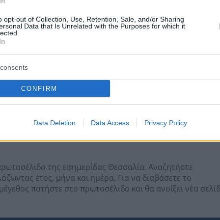
In
o opt-out of Collection, Use, Retention, Sale, and/or Sharing
ersonal Data that Is Unrelated with the Purposes for which it
lected.
In
consents
CONFIRM
Data Deletion
Data Access
Privacy Policy
ο πρωτοσέλιδο της εφημερίδας Θεσσαλία. Αναζητήστε
ζωντας έτος, μήνα και ημέρα. Για να διαβάσετε το
έγεθος πατήστε στο πρωτοσέλιδο και θα ανοίξει νέα σελί