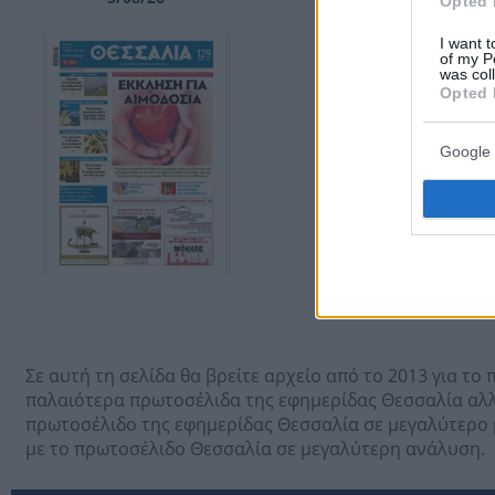
Opted 
I want t
of my P
was col
Opted 
Google 
Σε αυτή τη σελίδα θα βρείτε αρχείο από το 2013 για τ
παλαιότερα πρωτοσέλιδα της εφημερίδας Θεσσαλία αλλά
πρωτοσέλιδο της εφημερίδας Θεσσαλία σε μεγαλύτερο μ
με το πρωτοσέλιδο Θεσσαλία σε μεγαλύτερη ανάλυση.