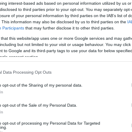
eing interest-based ads based on personal information utilized by us or
disclosed to third parties prior to your opt-out. You may separately opt-
losure of your personal information by third parties on the IAB’s list of
. This information may also be disclosed by us to third parties on the
IA
Participants
that may further disclose it to other third parties.
 that this website/app uses one or more Google services and may gath
3/08/26
4/08/26
including but not limited to your visit or usage behaviour. You may click 
 to Google and its third-party tags to use your data for below specifi
ogle consent section.
l Data Processing Opt Outs
o opt-out of the Sharing of my personal data.
In
o opt-out of the Sale of my Personal Data.
In
to opt-out of processing my Personal Data for Targeted
ing.
6/08/26