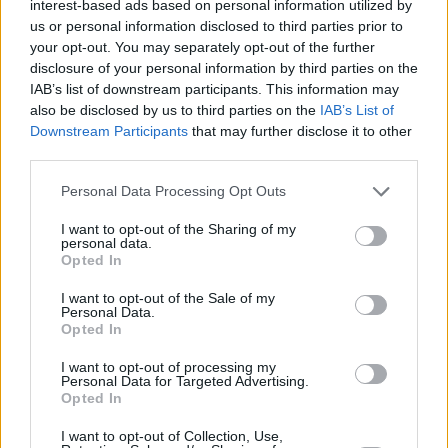
interest-based ads based on personal information utilized by
us or personal information disclosed to third parties prior to
your opt-out. You may separately opt-out of the further
disclosure of your personal information by third parties on the
IAB’s list of downstream participants. This information may
also be disclosed by us to third parties on the
IAB’s List of
Downstream Participants
that may further disclose it to other
third parties.
Please note that this website/app uses one or more Google
Personal Data Processing Opt Outs
Κοινοποιήστε
services and may gather and store information including but
not limited to your visit or usage behaviour. You may click to
I want to opt-out of the Sharing of my
personal data.
grant or deny consent to Google and its third-party tags to
Opted In
use your data for below specified purposes in below Google
Οπισθόφυλλο εφημερίδας Πριν
consent section.
I want to opt-out of the Sale of my
Personal Data.
Opted In
I want to opt-out of processing my
Personal Data for Targeted Advertising.
Opted In
I want to opt-out of Collection, Use,