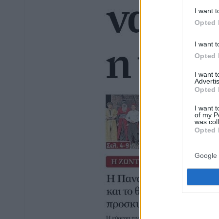
I want t
Opted 
I want t
Opted 
I want 
Advertis
Opted 
I want t
of my P
was col
Opted 
Google 