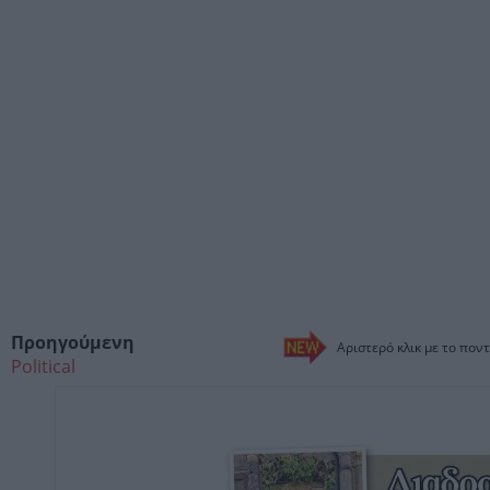
Προηγούμενη
Αριστερό κλικ με το ποντ
Political