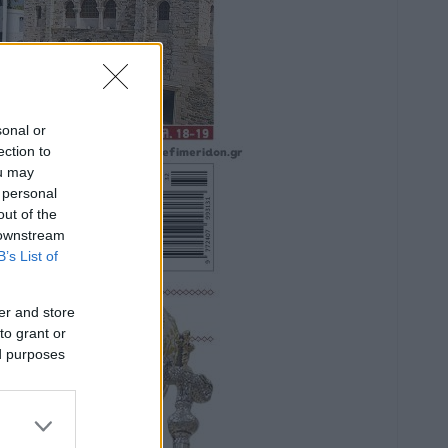
sonal or
ection to
ou may
 personal
out of the
 downstream
B’s List of
er and store
to grant or
ed purposes