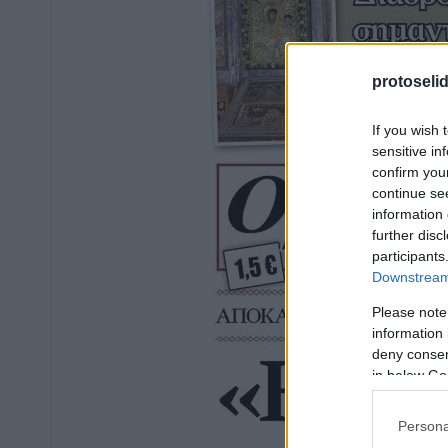
protoseli
If you wish 
sensitive in
confirm you
continue se
information 
further disc
participants
Downstream 
Please note
information 
deny consent
in below Go
Persona