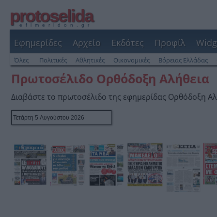
protoselida
efimeridon.gr
Εφημερίδες
Αρχείο
Εκδότες
Προφίλ
Widg
Όλες
Πολιτικές
Αθλητικές
Οικονομικές
Βόρειας Ελλάδας
Πρωτοσέλιδο Ορθόδοξη Αλήθεια
Διαβάστε το πρωτοσέλιδο της εφημερίδας Ορθόδοξη Αλ